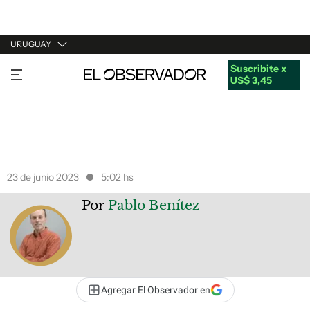
URUGUAY
Suscribite x
URUGUAY
US$ 3,45
ARGENTINA
ESPAÑA
ESTADOS UNIDOS
23 de junio 2023
5:02 hs
Por
Pablo Benítez
Agregar El Observador en