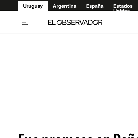
Uruguay
Argentina
España
Estados
Unidos
Home
Juegos 
Referí
Rugby
Fútbol
Básque
Mundial 2026
Tenis
Resultados Deportivos
Runnin
Fútbol internacional
Polidep
Copa Libertadores
Motor