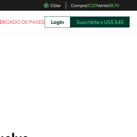
Dólar
Compra
37,20
Venta
39,70
MERCADO DE PASES
Login
Suscribite x US$ 3,45
uscríbete ahora a El Observador y elegí hasta
donde llegar.
Suscribite x US$ 3,45