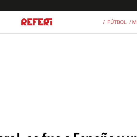
/
FÚTBOL
/ 
Olímpicos
S
tbol
g
ortivo