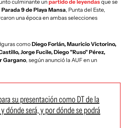
punto culminante un
partido de leyendas
que se
a Parada 9 de Playa Mansa
, Punta del Este,
rcaron una época en ambas selecciones
figuras como
Diego Forlán, Mauricio Victorino,
astillo, Jorge Fucile, Diego "Ruso" Pérez,
er Gargano
, según anunció la AUF en un
 para su presentación como DT de la
y dónde será, y por dónde se podrá