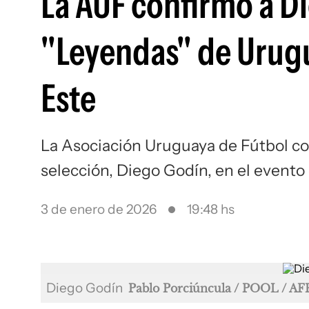
La AUF confirmó a Di
"Leyendas" de Urugu
Este
La Asociación Uruguaya de Fútbol con
selección, Diego Godín, en el evento 
3 de enero de 2026
19:48 hs
Diego Godín
Pablo Porciúncula / POOL / AF