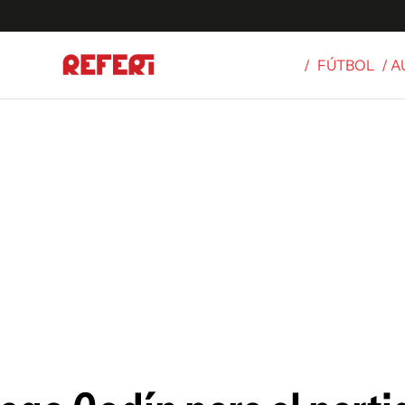
/
FÚTBOL
/ A
Olímpicos
S
tbol
g
ortivo