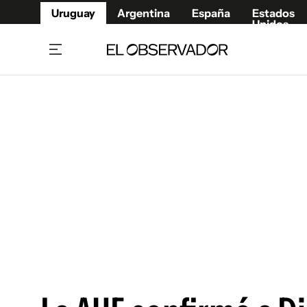
Uruguay
Argentina
España
Estados
Unidos
Home
Juegos 
Referí
Rugby
Fútbol
Básque
Mundial 2026
Tenis
Resultados Deportivos
Runnin
Fútbol internacional
Polidep
Copa Libertadores
Motor