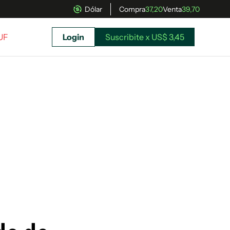
Dólar
Compra
37,20
Venta
39,70
UF
Login
Suscribite x US$ 3,45
uscríbete ahora a El Observador y elegí hasta
donde llegar.
Suscribite x US$ 3,45