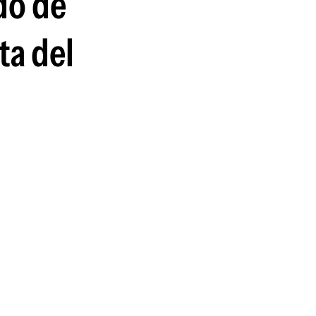
do de
guenos en:
ta del