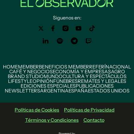
Siguenos en:
HOME
MEMBER
BENEFICIOS MEMBER
REFERÍ
NACIONAL
CAFÉ Y NEGOCIOS
ECONOMÍA Y EMPRESAS
AGRO
BRAND STUDIO
MUNDO
CULTURA Y ESPECTÁCULOS
LIFESTYLE
OPINIÓN
FÚNEBRES
REMATES Y LEGALES
EDICIONES ESPECIALES
PUBLICACIONES
NEWSLETTERS
ARGENTINA
ESPAÑA
ESTADOS UNIDOS
Políticas de Cookies
Políticas de Privacidad
Términos y Condiciones
Contacto