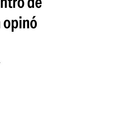
entro de
guenos en:
n opinó
r