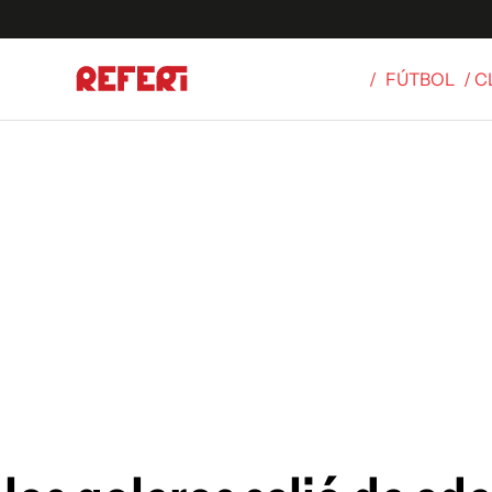
/
FÚTBOL
/ 
Olímpicos
S
tbol
g
ortivo