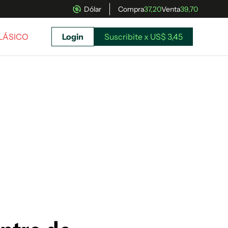
Dólar
Compra
37,20
Venta
39,70
CLÁSICO
Login
Suscribite x US$ 3,45
uscríbete ahora a El Observador y elegí hasta
donde llegar.
Suscribite x US$ 3,45