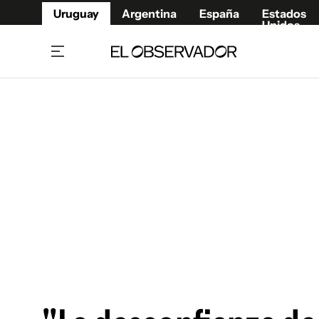
Uruguay
Argentina
España
Estados
Unidos
Home
Juegos 
Referí
Rugby
Fútbol
Básque
Mundial 2026
Tenis
Resultados Deportivos
Runnin
Fútbol internacional
Polidep
Copa Libertadores
Motor