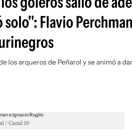
los goleros salió de ad
Si
ó solo": Flavio Perchma
aurinegros
de los arqueros de Peñarol y se animó a da
l / Canal 10