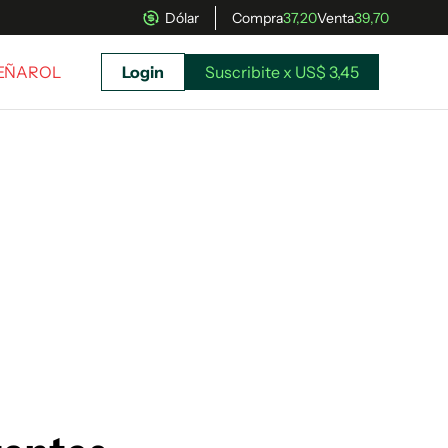
Dólar
Compra
37,20
Venta
39,70
PEÑAROL
Login
Suscribite x US$ 3,45
uscríbete ahora a El Observador y elegí hasta
donde llegar.
Suscribite x US$ 3,45