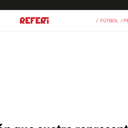
/
FÚTBOL
/ 
Olímpicos
S
tbol
g
ortivo