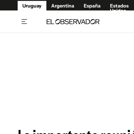
Uruguay
Argentina
España
Estados
Unidos
Home
Juegos 
Referí
Rugby
Fútbol
Básque
Mundial 2026
Tenis
Resultados Deportivos
Runnin
Fútbol internacional
Polidep
Copa Libertadores
Motor