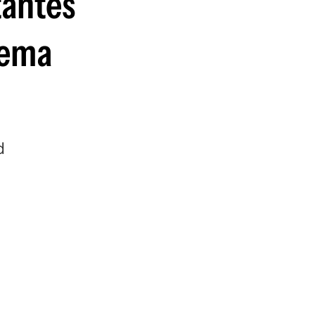
tantes
guenos en:
tema
d