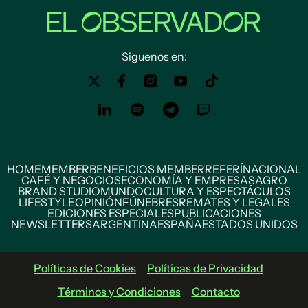
Siguenos en:
HOME
MEMBER
BENEFICIOS MEMBER
REFERÍ
NACIONAL
CAFÉ Y NEGOCIOS
ECONOMÍA Y EMPRESAS
AGRO
BRAND STUDIO
MUNDO
CULTURA Y ESPECTÁCULOS
LIFESTYLE
OPINIÓN
FÚNEBRES
REMATES Y LEGALES
EDICIONES ESPECIALES
PUBLICACIONES
NEWSLETTERS
ARGENTINA
ESPAÑA
ESTADOS UNIDOS
Políticas de Cookies
Políticas de Privacidad
Términos y Condiciones
Contacto