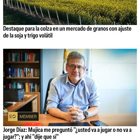
Destaque para la colza en un mercado de granos con ajuste
de la soja y trigo volátil
Jorge Díaz: Mujica me preguntó "¿usted va a jugar o no va a
jugar?"; y ahí "dije que sí"