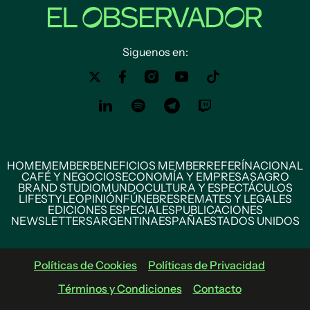
Siguenos en:
HOME
MEMBER
BENEFICIOS MEMBER
REFERÍ
NACIONAL
CAFÉ Y NEGOCIOS
ECONOMÍA Y EMPRESAS
AGRO
BRAND STUDIO
MUNDO
CULTURA Y ESPECTÁCULOS
LIFESTYLE
OPINIÓN
FÚNEBRES
REMATES Y LEGALES
EDICIONES ESPECIALES
PUBLICACIONES
NEWSLETTERS
ARGENTINA
ESPAÑA
ESTADOS UNIDOS
Políticas de Cookies
Políticas de Privacidad
Términos y Condiciones
Contacto