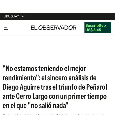
URUGUAY
Suscribite x
URUGUAY
US$ 3,45
ARGENTINA
ESPAÑA
ESTADOS UNIDOS
"No estamos teniendo el mejor
rendimiento": el sincero análisis de
Diego Aguirre tras el triunfo de Peñarol
ante Cerro Largo con un primer tiempo
en el que "no salió nada"