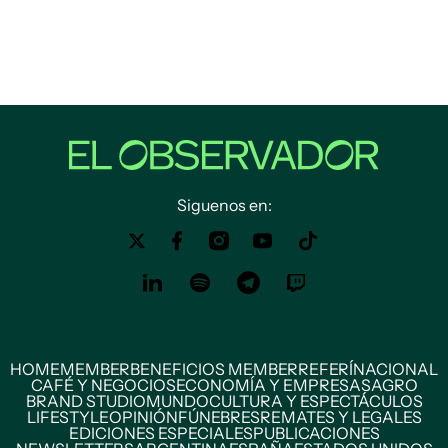
Siguenos en:
HOME
MEMBER
BENEFICIOS MEMBER
REFERÍ
NACIONAL
CAFÉ Y NEGOCIOS
ECONOMÍA Y EMPRESAS
AGRO
BRAND STUDIO
MUNDO
CULTURA Y ESPECTÁCULOS
LIFESTYLE
OPINIÓN
FÚNEBRES
REMATES Y LEGALES
EDICIONES ESPECIALES
PUBLICACIONES