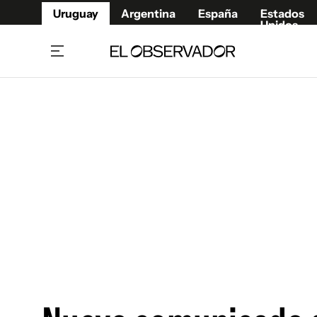
Uruguay
Argentina
España
Estados
Unidos
Home
Juegos 
Referí
Rugby
Fútbol
Básque
Mundial 2026
Tenis
Resultados Deportivos
Runnin
Fútbol internacional
Polidep
Copa Libertadores
Motor