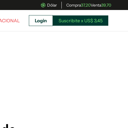
Dólar
Compra
37,20
Venta
39,70
NACIONAL
Login
Suscribite x US$ 3,45
uscríbete ahora a El Observador y elegí hasta
donde llegar.
Suscribite x US$ 3,45