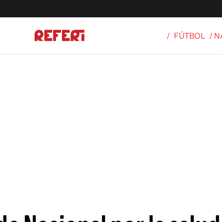
/
FÚTBOL
/ 
Olímpicos
S
tbol
g
ortivo