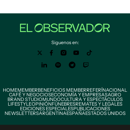
Siguenos en:
HOME
MEMBER
BENEFICIOS MEMBER
REFERÍ
NACIONAL
CAFÉ Y NEGOCIOS
ECONOMÍA Y EMPRESAS
AGRO
BRAND STUDIO
MUNDO
CULTURA Y ESPECTÁCULOS
LIFESTYLE
OPINIÓN
FÚNEBRES
REMATES Y LEGALES
EDICIONES ESPECIALES
PUBLICACIONES
NEWSLETTERS
ARGENTINA
ESPAÑA
ESTADOS UNIDOS