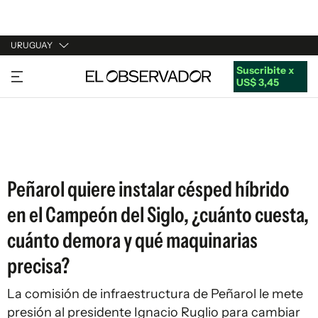
URUGUAY
Suscribite x
URUGUAY
US$ 3,45
ARGENTINA
ESPAÑA
ESTADOS UNIDOS
Peñarol quiere instalar césped híbrido
en el Campeón del Siglo, ¿cuánto cuesta,
cuánto demora y qué maquinarias
precisa?
La comisión de infraestructura de Peñarol le mete
presión al presidente Ignacio Ruglio para cambiar