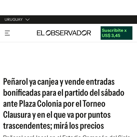
URUGUAY
Suscribite x
URUGUAY
US$ 3,45
ARGENTINA
ESPAÑA
ESTADOS UNIDOS
Peñarol ya canjea y vende entradas
bonificadas para el partido del sábado
ante Plaza Colonia por el Torneo
Clausura y en el que va por puntos
trascendentes; mirá los precios