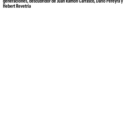
generaciones, descubridor de Juan Ramón Carrasco, Darío Pereyra y
Hebert Revetria