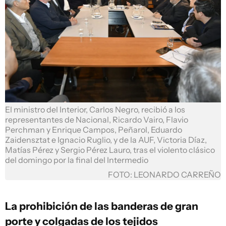
El ministro del Interior, Carlos Negro, recibió a los
representantes de Nacional, Ricardo Vairo, Flavio
Perchman y Enrique Campos, Peñarol, Eduardo
Zaidensztat e Ignacio Ruglio, y de la AUF, Victoria Díaz,
Matías Pérez y Sergio Pérez Lauro, tras el violento clásico
del domingo por la final del Intermedio
FOTO: LEONARDO CARREÑO
La prohibición de las banderas de gran
porte y colgadas de los tejidos