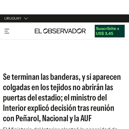
URUGUAY
Suscribite x
URUGUAY
US$ 3,45
ARGENTINA
ESPAÑA
ESTADOS UNIDOS
Se terminan las banderas, y si aparecen
colgadas en los tejidos no abrirán las
puertas del estadio; el ministro del
Interior explicó decisión tras reunión
con Peñarol, Nacional y la AUF