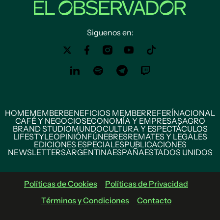
Siguenos en:
HOME
MEMBER
BENEFICIOS MEMBER
REFERÍ
NACIONAL
CAFÉ Y NEGOCIOS
ECONOMÍA Y EMPRESAS
AGRO
BRAND STUDIO
MUNDO
CULTURA Y ESPECTÁCULOS
LIFESTYLE
OPINIÓN
FÚNEBRES
REMATES Y LEGALES
EDICIONES ESPECIALES
PUBLICACIONES
NEWSLETTERS
ARGENTINA
ESPAÑA
ESTADOS UNIDOS
Políticas de Cookies
Políticas de Privacidad
Términos y Condiciones
Contacto