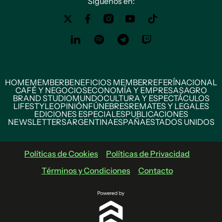
Siguenos en:
HOME
MEMBER
BENEFICIOS MEMBER
REFERÍ
NACIONAL
CAFÉ Y NEGOCIOS
ECONOMÍA Y EMPRESAS
AGRO
BRAND STUDIO
MUNDO
CULTURA Y ESPECTÁCULOS
LIFESTYLE
OPINIÓN
FÚNEBRES
REMATES Y LEGALES
EDICIONES ESPECIALES
PUBLICACIONES
NEWSLETTERS
ARGENTINA
ESPAÑA
ESTADOS UNIDOS
Políticas de Cookies
Políticas de Privacidad
Términos y Condiciones
Contacto