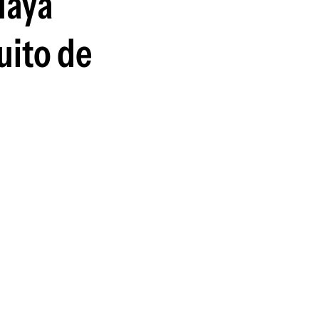
uaya
guenos en:
uito de