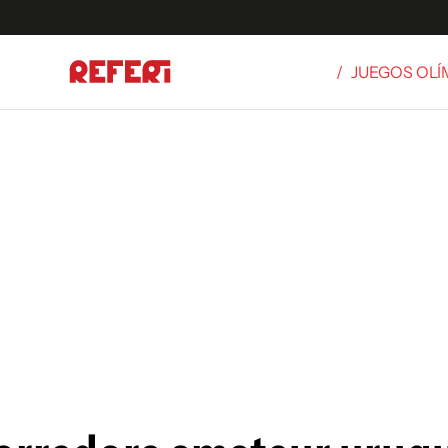
/
JUEGOS OLÍ
Olímpicos
S
tbol
g
ortivo