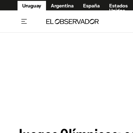
Uruguay
Argentina
España
Estados
Unidos
Home
Juegos 
Referí
Rugby
Fútbol
Básque
Mundial 2026
Tenis
Resultados Deportivos
Runnin
Fútbol internacional
Polidep
Copa Libertadores
Motor