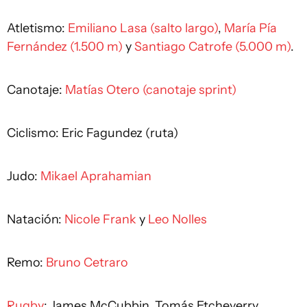
Atletismo:
Emiliano Lasa (salto largo)
,
María Pía
Fernández (1.500 m)
y
Santiago Catrofe (5.000 m)
.
Canotaje:
Matías Otero (canotaje sprint)
Ciclismo: Eric Fagundez (ruta)
Judo:
Mikael Aprahamian
Natación:
Nicole Frank
y
Leo Nolles
Remo:
Bruno Cetraro
Rugby
: James McCubbin, Tomás Etcheverry,