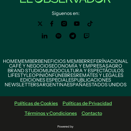
Siguenos en:
HOME
MEMBER
BENEFICIOS MEMBER
REFERÍ
NACIONAL
CAFÉ Y NEGOCIOS
ECONOMÍA Y EMPRESAS
AGRO
BRAND STUDIO
MUNDO
CULTURA Y ESPECTÁCULOS
LIFESTYLE
OPINIÓN
FÚNEBRES
REMATES Y LEGALES
EDICIONES ESPECIALES
PUBLICACIONES
NEWSLETTERS
ARGENTINA
ESPAÑA
ESTADOS UNIDOS
Políticas de Cookies
Políticas de Privacidad
Términos y Condiciones
Contacto