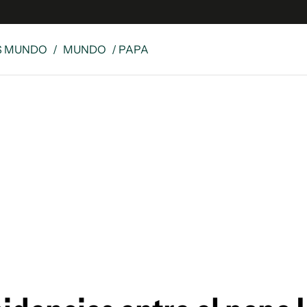
S MUNDO
/
MUNDO
/ PAPA
e
S
n
es
Siguenos en:
 y Legales
es especiales
ciones
ters
ina
 Unidos