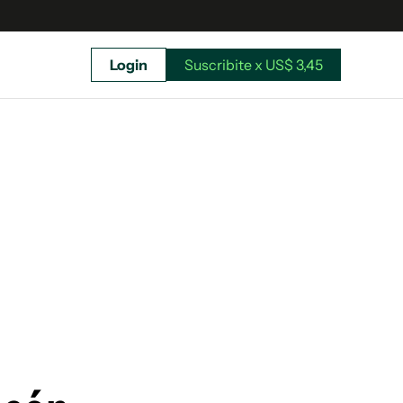
Login
Suscribite x US$ 3,45
uscríbete ahora a El Observador y elegí hasta
donde llegar.
Suscribite x US$ 3,45