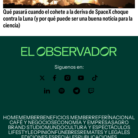
Qué pasará cuando el cohete a la deriva de SpaceX choque
contra la Luna (y por qué puede ser una buena noticia para la
ciencia)
Siguenos en:
HOME
MEMBER
BENEFICIOS MEMBER
REFERÍ
NACIONAL
CAFÉ Y NEGOCIOS
ECONOMÍA Y EMPRESAS
AGRO
BRAND STUDIO
MUNDO
CULTURA Y ESPECTÁCULOS
LIFESTYLE
OPINIÓN
FÚNEBRES
REMATES Y LEGALES
EDICIONES ESPECIALES
PUBLICACIONES