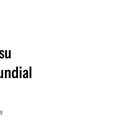
guenos en:
 su
undial
e