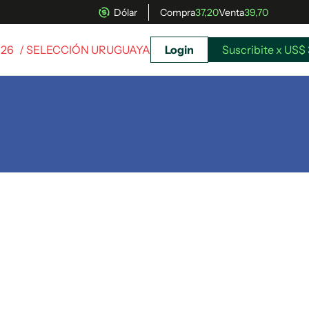
Dólar
Compra
37,20
Venta
39,70
026
/ SELECCIÓN URUGUAYA
Login
Suscribite x US$ 
uscríbete ahora a El Observador y elegí hasta
donde llegar.
Suscribite x US$ 3,45