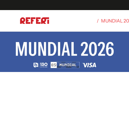
/
MUNDIAL 2
Olímpicos
S
tbol
g
ortivo