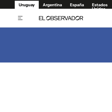
Uruguay
Argentina
España
Estados
Unidos
Home
Juegos 
Referí
Rugby
Fútbol
Básque
Mundial 2026
Tenis
Resultados Deportivos
Runnin
Fútbol internacional
Polidep
Copa Libertadores
Motor