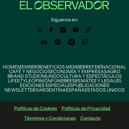
Siguenos en:
HOME
MEMBER
BENEFICIOS MEMBER
REFERÍ
NACIONAL
CAFÉ Y NEGOCIOS
ECONOMÍA Y EMPRESAS
AGRO
BRAND STUDIO
MUNDO
CULTURA Y ESPECTÁCULOS
LIFESTYLE
OPINIÓN
FÚNEBRES
REMATES Y LEGALES
EDICIONES ESPECIALES
PUBLICACIONES
NEWSLETTERS
ARGENTINA
ESPAÑA
ESTADOS UNIDOS
Políticas de Cookies
Políticas de Privacidad
Términos y Condiciones
Contacto