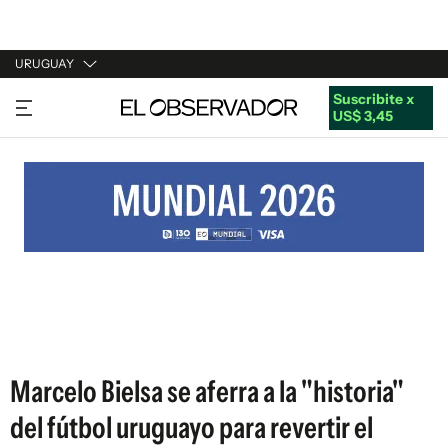
URUGUAY
Suscribite x
URUGUAY
US$ 3,45
ARGENTINA
ESPAÑA
ESTADOS UNIDOS
Marcelo Bielsa se aferra a la "historia"
del fútbol uruguayo para revertir el