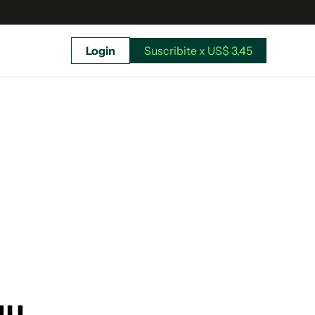
Login
Suscribite x US$ 3,45
uscríbete ahora a El Observador y elegí hasta
donde llegar.
Suscribite x US$ 3,45