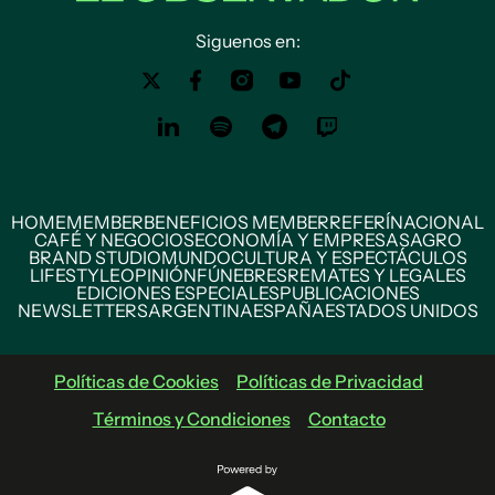
Siguenos en:
HOME
MEMBER
BENEFICIOS MEMBER
REFERÍ
NACIONAL
CAFÉ Y NEGOCIOS
ECONOMÍA Y EMPRESAS
AGRO
BRAND STUDIO
MUNDO
CULTURA Y ESPECTÁCULOS
LIFESTYLE
OPINIÓN
FÚNEBRES
REMATES Y LEGALES
EDICIONES ESPECIALES
PUBLICACIONES
NEWSLETTERS
ARGENTINA
ESPAÑA
ESTADOS UNIDOS
Políticas de Cookies
Políticas de Privacidad
Términos y Condiciones
Contacto