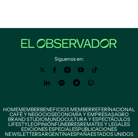
Siguenos en:
HOME
MEMBER
BENEFICIOS MEMBER
REFERÍ
NACIONAL
CAFÉ Y NEGOCIOS
ECONOMÍA Y EMPRESAS
AGRO
BRAND STUDIO
MUNDO
CULTURA Y ESPECTÁCULOS
LIFESTYLE
OPINIÓN
FÚNEBRES
REMATES Y LEGALES
EDICIONES ESPECIALES
PUBLICACIONES
NEWSLETTERS
ARGENTINA
ESPAÑA
ESTADOS UNIDOS