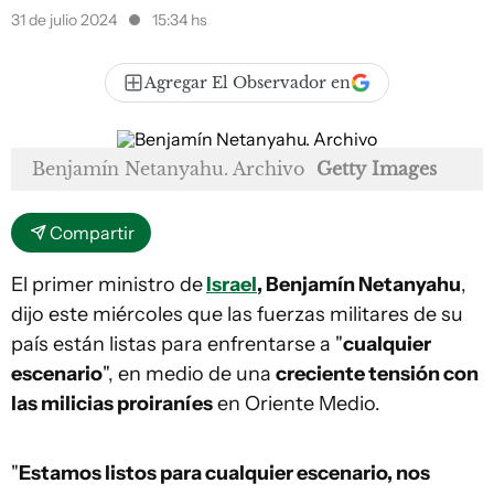
31 de julio 2024
15:34 hs
Agregar El Observador en
Benjamín Netanyahu. Archivo
Getty Images
Compartir
El primer ministro de
Israel
, Benjamín Netanyahu
,
dijo este miércoles que las fuerzas militares de su
país están listas para enfrentarse a "
cualquier
escenario
", en medio de una
creciente tensión con
las milicias proiraníes
en Oriente Medio.
"
Estamos listos para cualquier escenario, nos