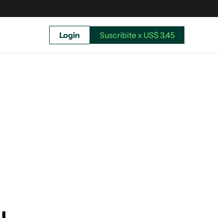
Login
Suscribite x US$ 3,45
uscríbete ahora a El Observador y elegí hasta
donde llegar.
Suscribite x US$ 3,45