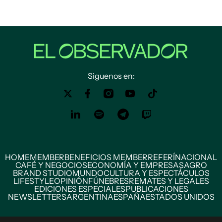
Siguenos en:
HOME
MEMBER
BENEFICIOS MEMBER
REFERÍ
NACIONAL
CAFÉ Y NEGOCIOS
ECONOMÍA Y EMPRESAS
AGRO
BRAND STUDIO
MUNDO
CULTURA Y ESPECTÁCULOS
LIFESTYLE
OPINIÓN
FÚNEBRES
REMATES Y LEGALES
EDICIONES ESPECIALES
PUBLICACIONES
NEWSLETTERS
ARGENTINA
ESPAÑA
ESTADOS UNIDOS