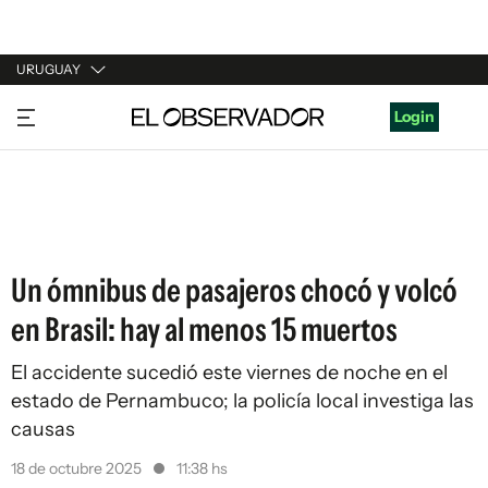
URUGUAY
URUGUAY
Login
ARGENTINA
ESPAÑA
ESTADOS UNIDOS
Un ómnibus de pasajeros chocó y volcó
en Brasil: hay al menos 15 muertos
El accidente sucedió este viernes de noche en el
estado de Pernambuco; la policía local investiga las
causas
18 de octubre 2025
11:38 hs