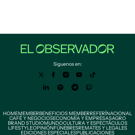
Siguenos en:
HOME
MEMBER
BENEFICIOS MEMBER
REFERÍ
NACIONAL
CAFÉ Y NEGOCIOS
ECONOMÍA Y EMPRESAS
AGRO
BRAND STUDIO
MUNDO
CULTURA Y ESPECTÁCULOS
LIFESTYLE
OPINIÓN
FÚNEBRES
REMATES Y LEGALES
EDICIONES ESPECIALES
PUBLICACIONES