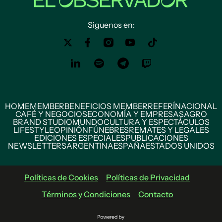
Siguenos en:
HOME
MEMBER
BENEFICIOS MEMBER
REFERÍ
NACIONAL
CAFÉ Y NEGOCIOS
ECONOMÍA Y EMPRESAS
AGRO
BRAND STUDIO
MUNDO
CULTURA Y ESPECTÁCULOS
LIFESTYLE
OPINIÓN
FÚNEBRES
REMATES Y LEGALES
EDICIONES ESPECIALES
PUBLICACIONES
NEWSLETTERS
ARGENTINA
ESPAÑA
ESTADOS UNIDOS
Políticas de Cookies
Políticas de Privacidad
Términos y Condiciones
Contacto