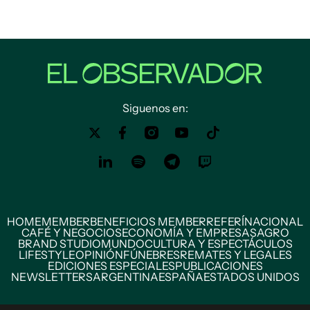
Siguenos en:
HOME
MEMBER
BENEFICIOS MEMBER
REFERÍ
NACIONAL
CAFÉ Y NEGOCIOS
ECONOMÍA Y EMPRESAS
AGRO
BRAND STUDIO
MUNDO
CULTURA Y ESPECTÁCULOS
LIFESTYLE
OPINIÓN
FÚNEBRES
REMATES Y LEGALES
EDICIONES ESPECIALES
PUBLICACIONES
NEWSLETTERS
ARGENTINA
ESPAÑA
ESTADOS UNIDOS