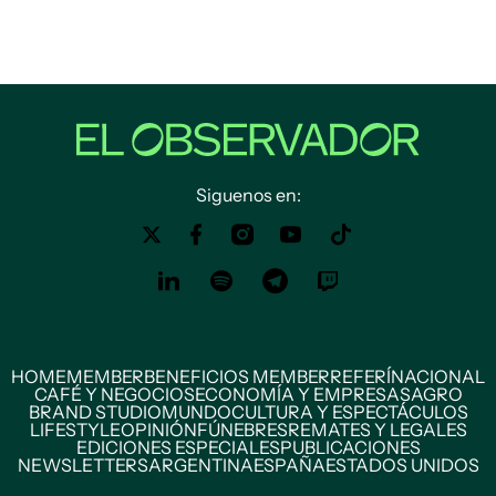
Siguenos en:
HOME
MEMBER
BENEFICIOS MEMBER
REFERÍ
NACIONAL
CAFÉ Y NEGOCIOS
ECONOMÍA Y EMPRESAS
AGRO
BRAND STUDIO
MUNDO
CULTURA Y ESPECTÁCULOS
LIFESTYLE
OPINIÓN
FÚNEBRES
REMATES Y LEGALES
EDICIONES ESPECIALES
PUBLICACIONES
NEWSLETTERS
ARGENTINA
ESPAÑA
ESTADOS UNIDOS