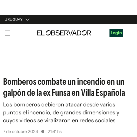
URUGUAY
URUGUAY
Login
ARGENTINA
ESPAÑA
ESTADOS UNIDOS
Bomberos combate un incendio en un
galpón de la ex Funsa en Villa Española
Los bomberos debieron atacar desde varios
puntos el incendio, de grandes dimensiones y
cuyos videos se viralizaron en redes sociales
7 de octubre 2024
21:41 hs