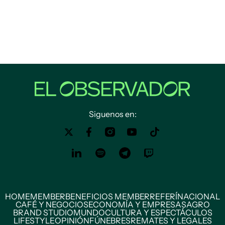
Siguenos en:
HOME
MEMBER
BENEFICIOS MEMBER
REFERÍ
NACIONAL
CAFÉ Y NEGOCIOS
ECONOMÍA Y EMPRESAS
AGRO
BRAND STUDIO
MUNDO
CULTURA Y ESPECTÁCULOS
LIFESTYLE
OPINIÓN
FÚNEBRES
REMATES Y LEGALES