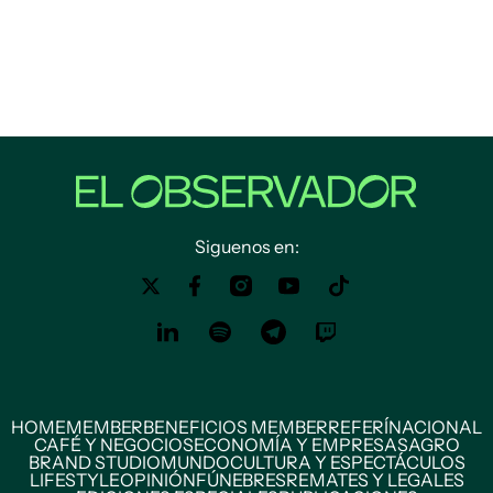
Siguenos en:
HOME
MEMBER
BENEFICIOS MEMBER
REFERÍ
NACIONAL
CAFÉ Y NEGOCIOS
ECONOMÍA Y EMPRESAS
AGRO
BRAND STUDIO
MUNDO
CULTURA Y ESPECTÁCULOS
LIFESTYLE
OPINIÓN
FÚNEBRES
REMATES Y LEGALES