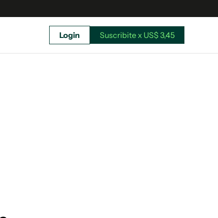
Login
Suscribite x US$ 3,45
uscríbete ahora a El Observador y elegí hasta
donde llegar.
Suscribite x US$ 3,45