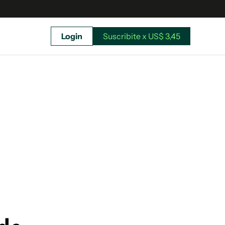
Login
Suscribite x US$ 3,45
uscríbete ahora a El Observador y elegí hasta
donde llegar.
Suscribite x US$ 3,45