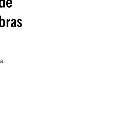
 de
bras
a,