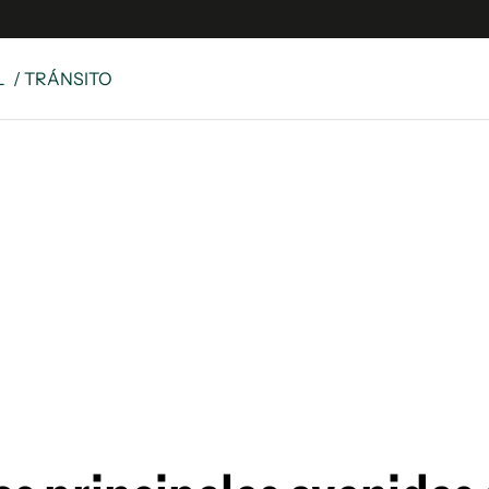
L
/ TRÁNSITO
e
S
n
es
Siguenos en:
 y Legales
es especiales
ciones
ters
ina
 Unidos