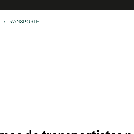
L
/ TRANSPORTE
e
S
n
es
Siguenos en:
 y Legales
es especiales
ciones
ters
ina
 Unidos