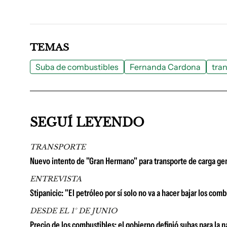
TEMAS
Suba de combustibles
Fernanda Cardona
tra
SEGUÍ LEYENDO
TRANSPORTE
Nuevo intento de "Gran Hermano" para transporte de carga ge
ENTREVISTA
Stipanicic: "El petróleo por sí solo no va a hacer bajar los com
DESDE EL 1° DE JUNIO
Precio de los combustibles: el gobierno definió subas para la n