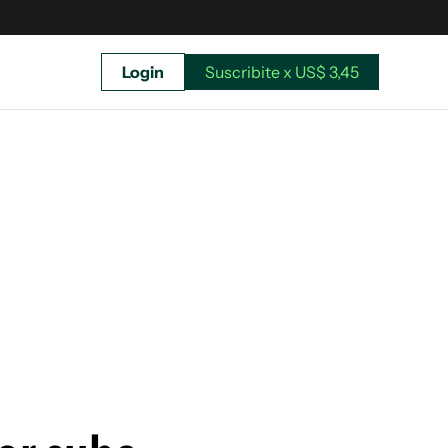
Login
Suscribite x US$ 3,45
uscríbete ahora a El Observador y elegí hasta
donde llegar.
Suscribite x US$ 3,45