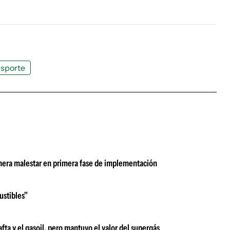
nsporte
nera malestar en primera fase de implementación
bustibles"
afta y el gasoil, pero mantuvo el valor del supergás