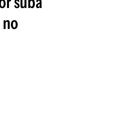
or suba
 no