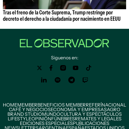
Tras el freno de la Corte Suprema, Trump restringe por
decreto el derecho a la ciudadanía por nacimiento en EEUU
Siguenos en:
HOME
MEMBER
BENEFICIOS MEMBER
REFERÍ
NACIONAL
CAFÉ Y NEGOCIOS
ECONOMÍA Y EMPRESAS
AGRO
BRAND STUDIO
MUNDO
CULTURA Y ESPECTÁCULOS
LIFESTYLE
OPINIÓN
FÚNEBRES
REMATES Y LEGALES
EDICIONES ESPECIALES
PUBLICACIONES
NEWSLETTERS
ARGENTINA
ESPAÑA
ESTADOS UNIDOS