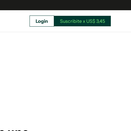
Login
Suscribite x US$ 3,45
uscríbete ahora a El Observador y elegí hasta
donde llegar.
Suscribite x US$ 3,45