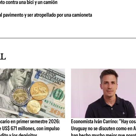
oto contra una bici y un camión
 al pavimento y ser atropellado por una camioneta
AL
cario en primer semestre 2026:
Economista Iván Carrino: "Hay cos
e US$ 671 millones, con impulso
Uruguay no se discuten como en A
édito y los depósitos
han hecho mucho mejor que nosot