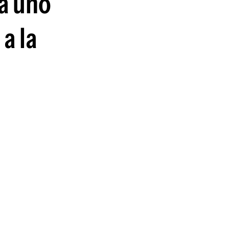
a uno
a la