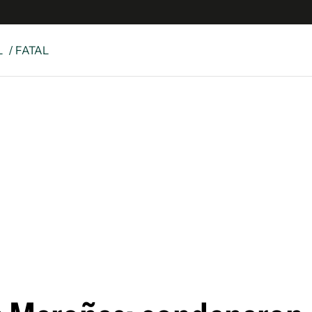
L
/ FATAL
e
S
n
es
Siguenos en:
 y Legales
es especiales
ciones
ters
ina
 Unidos