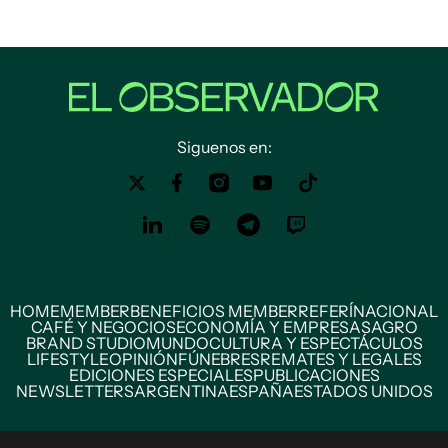
Siguenos en:
HOME
MEMBER
BENEFICIOS MEMBER
REFERÍ
NACIONAL
CAFÉ Y NEGOCIOS
ECONOMÍA Y EMPRESAS
AGRO
BRAND STUDIO
MUNDO
CULTURA Y ESPECTÁCULOS
LIFESTYLE
OPINIÓN
FÚNEBRES
REMATES Y LEGALES
EDICIONES ESPECIALES
PUBLICACIONES
NEWSLETTERS
ARGENTINA
ESPAÑA
ESTADOS UNIDOS