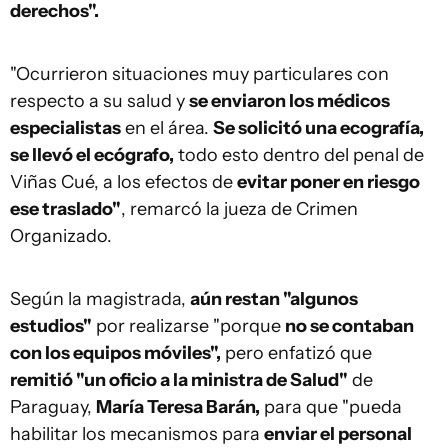
derechos".
"Ocurrieron situaciones muy particulares con
respecto a su salud y
se enviaron los médicos
especialistas
en el área.
Se solicitó una ecografía,
se llevó el ecógrafo,
todo esto dentro del penal de
Viñas Cué, a los efectos de
evitar poner en riesgo
ese traslado"
, remarcó la jueza de Crimen
Organizado.
Según la magistrada,
aún restan "algunos
estudios"
por realizarse "porque
no se contaban
con los equipos móviles",
pero enfatizó que
remitió "un oficio a la ministra de Salud"
de
Paraguay,
María Teresa Barán,
para que "pueda
habilitar los mecanismos para
enviar el personal