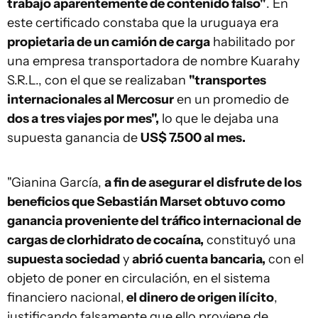
trabajo aparentemente de contenido falso"
. En
este certificado constaba que la uruguaya era
propietaria de un camión de carga
habilitado por
una empresa transportadora de nombre Kuarahy
S.R.L., con el que se realizaban
"transportes
internacionales al Mercosur
en un promedio de
dos a tres viajes por mes",
lo que le dejaba una
supuesta ganancia de
US$ 7.500 al mes.
"Gianina García,
a fin de asegurar el disfrute de los
beneficios que Sebastián Marset obtuvo como
ganancia proveniente del tráfico internacional de
cargas de clorhidrato de cocaína,
constituyó una
supuesta sociedad
y
abrió cuenta bancaria,
con el
objeto de poner en circulación, en el sistema
financiero nacional,
el dinero de origen ilícito
,
justificando falsamente que ello proviene de