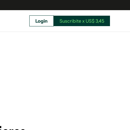
Login
Suscribite x US$ 3,45
uscríbete ahora a El Observador y elegí hasta
donde llegar.
Suscribite x US$ 3,45