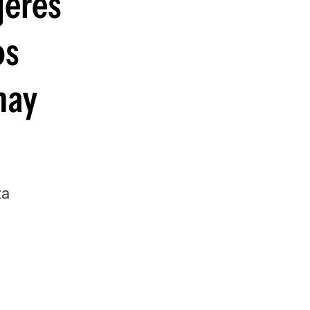
jeres
os
hay
ta