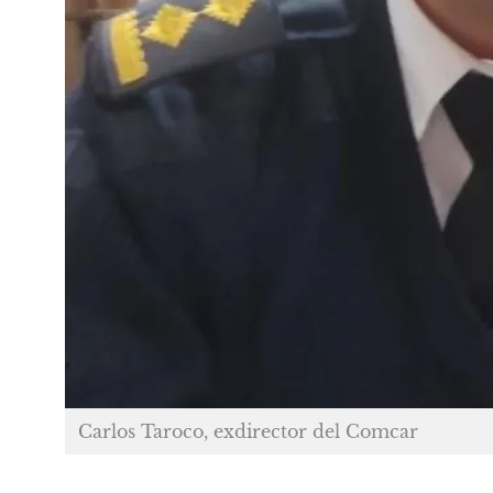
Carlos Taroco, exdirector del Comcar