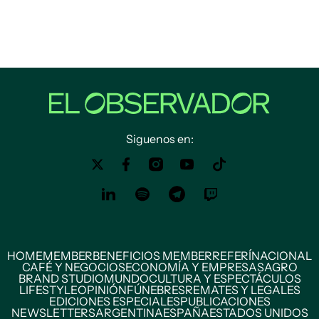
Siguenos en:
HOME
MEMBER
BENEFICIOS MEMBER
REFERÍ
NACIONAL
CAFÉ Y NEGOCIOS
ECONOMÍA Y EMPRESAS
AGRO
BRAND STUDIO
MUNDO
CULTURA Y ESPECTÁCULOS
LIFESTYLE
OPINIÓN
FÚNEBRES
REMATES Y LEGALES
EDICIONES ESPECIALES
PUBLICACIONES
NEWSLETTERS
ARGENTINA
ESPAÑA
ESTADOS UNIDOS