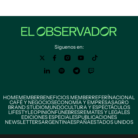
Siguenos en:
HOME
MEMBER
BENEFICIOS MEMBER
REFERÍ
NACIONAL
CAFÉ Y NEGOCIOS
ECONOMÍA Y EMPRESAS
AGRO
BRAND STUDIO
MUNDO
CULTURA Y ESPECTÁCULOS
LIFESTYLE
OPINIÓN
FÚNEBRES
REMATES Y LEGALES
EDICIONES ESPECIALES
PUBLICACIONES
NEWSLETTERS
ARGENTINA
ESPAÑA
ESTADOS UNIDOS