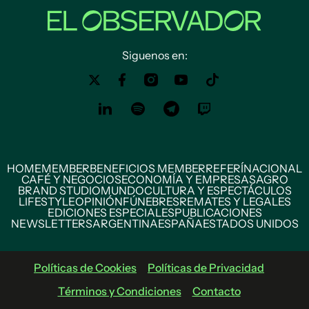
Siguenos en:
HOME
MEMBER
BENEFICIOS MEMBER
REFERÍ
NACIONAL
CAFÉ Y NEGOCIOS
ECONOMÍA Y EMPRESAS
AGRO
BRAND STUDIO
MUNDO
CULTURA Y ESPECTÁCULOS
LIFESTYLE
OPINIÓN
FÚNEBRES
REMATES Y LEGALES
EDICIONES ESPECIALES
PUBLICACIONES
NEWSLETTERS
ARGENTINA
ESPAÑA
ESTADOS UNIDOS
Políticas de Cookies
Políticas de Privacidad
Términos y Condiciones
Contacto