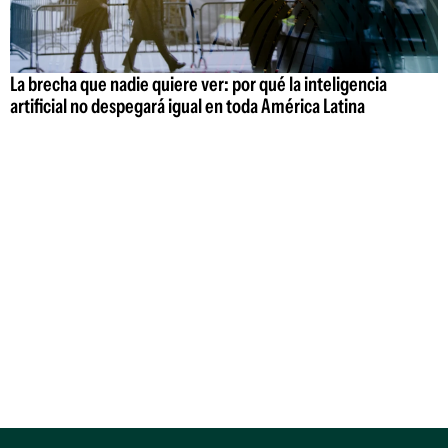
La brecha que nadie quiere ver: por qué la inteligencia
artificial no despegará igual en toda América Latina