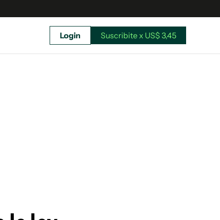
Login
Suscribite x US$ 3,45
uscríbete ahora a El Observador y elegí hasta
donde llegar.
Suscribite x US$ 3,45