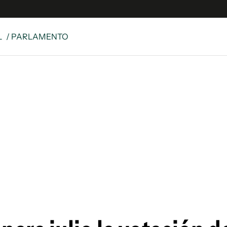
L
/ PARLAMENTO
e
S
n
es
Siguenos en:
 y Legales
es especiales
ciones
ters
ina
 Unidos