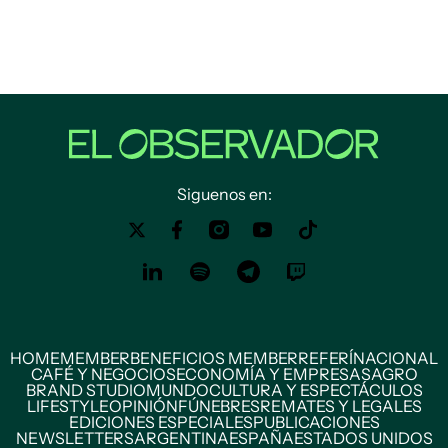
Siguenos en:
HOME
MEMBER
BENEFICIOS MEMBER
REFERÍ
NACIONAL
CAFÉ Y NEGOCIOS
ECONOMÍA Y EMPRESAS
AGRO
BRAND STUDIO
MUNDO
CULTURA Y ESPECTÁCULOS
LIFESTYLE
OPINIÓN
FÚNEBRES
REMATES Y LEGALES
EDICIONES ESPECIALES
PUBLICACIONES
NEWSLETTERS
ARGENTINA
ESPAÑA
ESTADOS UNIDOS