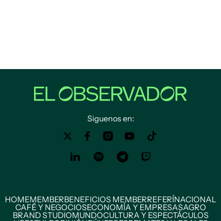
Siguenos en:
HOME
MEMBER
BENEFICIOS MEMBER
REFERÍ
NACIONAL
CAFÉ Y NEGOCIOS
ECONOMÍA Y EMPRESAS
AGRO
BRAND STUDIO
MUNDO
CULTURA Y ESPECTÁCULOS