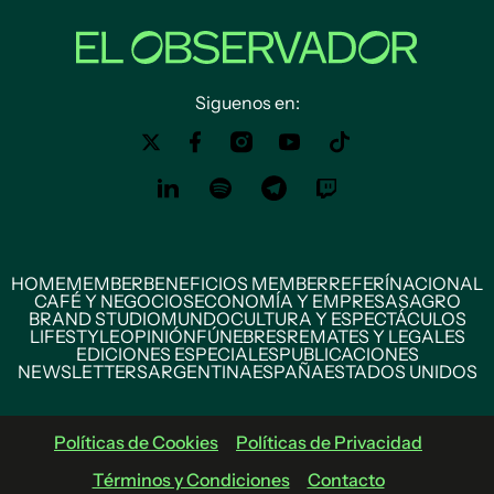
Siguenos en:
HOME
MEMBER
BENEFICIOS MEMBER
REFERÍ
NACIONAL
CAFÉ Y NEGOCIOS
ECONOMÍA Y EMPRESAS
AGRO
BRAND STUDIO
MUNDO
CULTURA Y ESPECTÁCULOS
LIFESTYLE
OPINIÓN
FÚNEBRES
REMATES Y LEGALES
EDICIONES ESPECIALES
PUBLICACIONES
NEWSLETTERS
ARGENTINA
ESPAÑA
ESTADOS UNIDOS
Políticas de Cookies
Políticas de Privacidad
Términos y Condiciones
Contacto