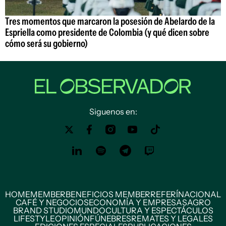
Tres momentos que marcaron la posesión de Abelardo de la
Espriella como presidente de Colombia (y qué dicen sobre
cómo será su gobierno)
Siguenos en:
HOME
MEMBER
BENEFICIOS MEMBER
REFERÍ
NACIONAL
CAFÉ Y NEGOCIOS
ECONOMÍA Y EMPRESAS
AGRO
BRAND STUDIO
MUNDO
CULTURA Y ESPECTÁCULOS
LIFESTYLE
OPINIÓN
FÚNEBRES
REMATES Y LEGALES